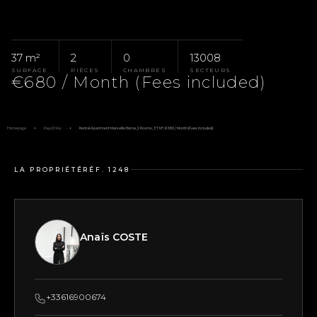
37 m²
2
0
13008
SURFACE
PIÈCES
CHAMBRES
SECTEURS
€680 / Month (Fees included)
Homepage
Pays D'Aix
Rental Apartment Marseille 8ème, 2 Rooms, 37 M², €680 / Month (Fees Included)
LA PROPRIÉTÉ
RÉF. 1248
Anaïs COSTE
+33616900674