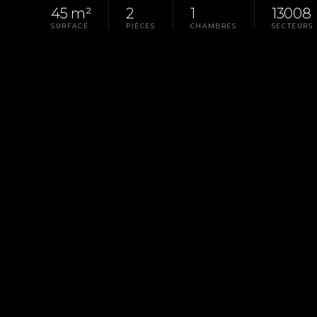
45 m²
2
1
13008
SURFACE
PIÈCES
CHAMBRES
SECTEURS
Homepage
Pays D'Aix
Rental Apartment Mars
LA PROPRIÉTÉ
RÉF. G-0071