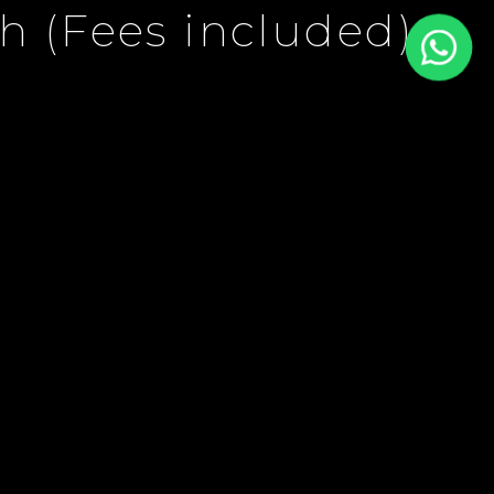
th (Fees included)
 Included)
€1,150 / Month
(Fees
included)
45 m²
2
SURFACE
PIÈCES