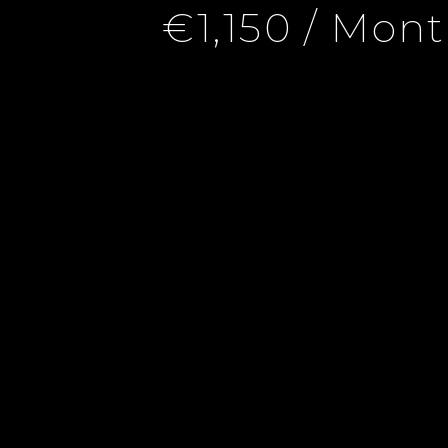
€1,150 / Mon
eille 8ème, 2 Rooms, 1 Bedroom, 45 M², €1,150 / Month (Fees