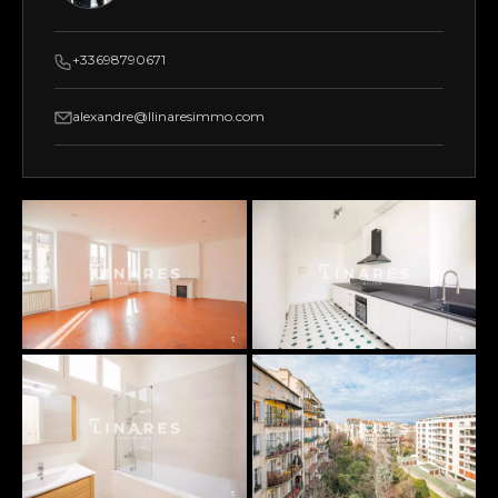
+33698790671
alexandre@llinaresimmo.com