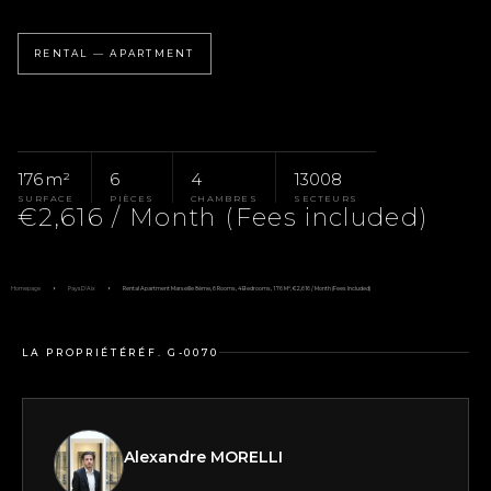
RENTAL — APARTMENT
176 m²
6
4
13008
SURFACE
PIÈCES
CHAMBRES
SECTEURS
€2,616 / Month (Fees included)
Homepage
Pays D'Aix
Rental Apartment Marseille 8ème, 6 Rooms, 4 Bedrooms, 176 M², €2,616 / Month (Fees Included)
LA PROPRIÉTÉ
RÉF. G-0070
Alexandre MORELLI