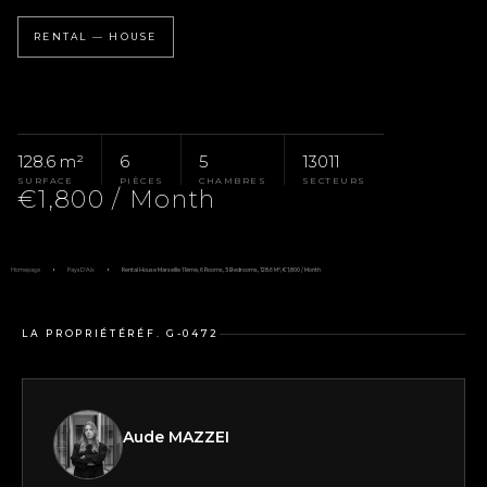
RENTAL — HOUSE
128.6 m²
6
5
13011
SURFACE
PIÈCES
CHAMBRES
SECTEURS
€1,800 / Month
Homepage
Pays D'Aix
Rental House Marseille 11ème, 6 Rooms, 5 Bedrooms, 128.6 M², €1,800 / Month
LA PROPRIÉTÉ
RÉF. G-0472
Aude MAZZEI