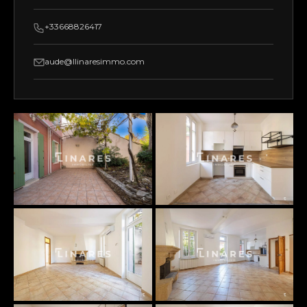
+33668826417
aude@llinaresimmo.com