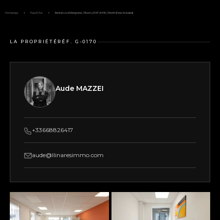
Homepage
Pays D'Aix
Rental Local Marignane, 1 Room, 20 M², €650 / Month (Fees Included)
LA PROPRIÉTÉ
RÉF. G-0170
Aude MAZZEI
+33668826417
aude@llinaresimmo.com