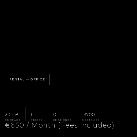
RENTAL — OFFICE
20 m²
1
0
13700
SURFACE
PIÈCES
CHAMBRES
SECTEURS
€650 / Month (Fees included)