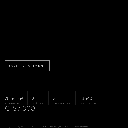
SALE — APARTMENT
76.64 m²
3
2
13640
SURFACE
PIÈCES
CHAMBRES
SECTEURS
€157,000
Homepage
Pays D'Aix
Sale Apartment La Roque-D'Anthéron, 3 Rooms, 2 Bedrooms, 76.64 M², €157,000