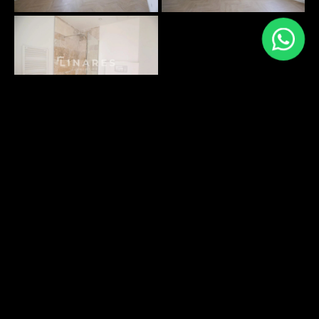
PLANS SURFACES
DÉCOUVRIR
ENVIRONNEMENT
DÉCOUVRIR
Energy performance
Greenhouse gas emissions: