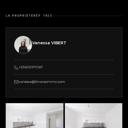
LA PROPRIÉTÉ
RÉF. 1923
Vanessa VIBERT
+33609317067
vanessa@llinaresimmo.com