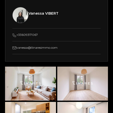
Vanessa VIBERT
+33609317067
vanessa@llinaresimmo.com