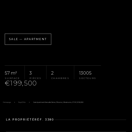
SALE — APARTMENT
57 m²
3
2
13005
SURFACE
PIÈCES
CHAMBRES
SECTEURS
€199,500
Homepage
Pays D'Aix
Sale Apartment Marseille 5ème, 3 Rooms, 2 Bedrooms, 57 M², €199,500
LA PROPRIÉTÉ
RÉF. 3380