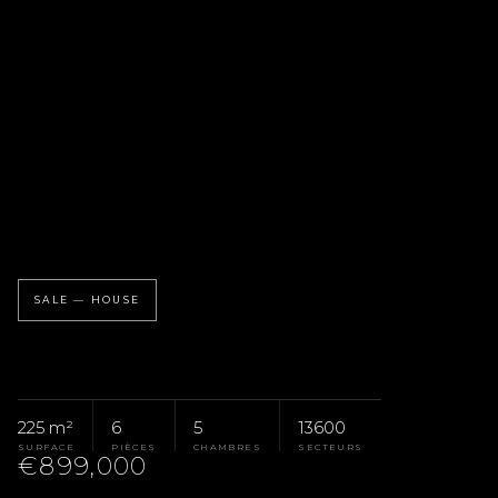
SALE — HOUSE
225 m²
6
5
13600
SURFACE
PIÈCES
CHAMBRES
SECTEURS
€899,000