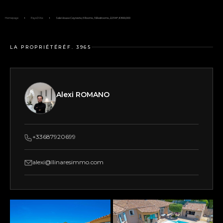
Homepage
Pays D'Aix
Sale House Ceyreste, 6 Rooms, 5 Bedrooms, 225 M², €899,000
LA PROPRIÉTÉ
RÉF. 3965
Alexi ROMANO
+33687920699
alexi@llinaresimmo.com