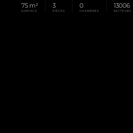
75 m²
3
0
13006
SURFACE
PIÈCES
CHAMBRES
SECTEURS
Homepage
Pays D'Aix
Sale Local Marseille 
LA PROPRIÉTÉ
RÉF. 1824