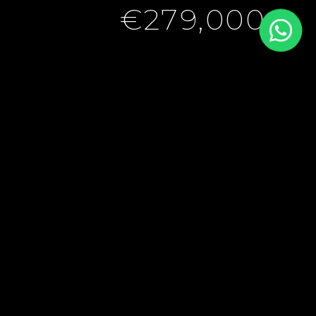
€279,000
€279,000
75 m²
3
SURFACE
PIÈCES
0
In progress
CHAMBRES
DPE