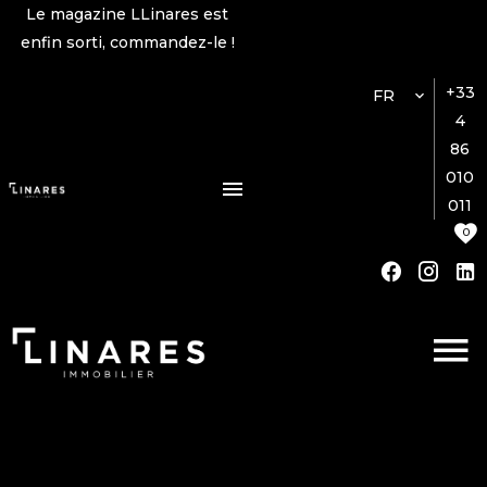
Le magazine LLinares est
enfin sorti, commandez-le !
+33
FR
4
86
010
011
0