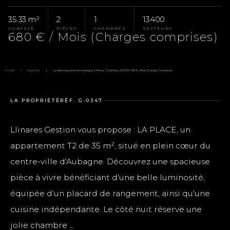
35.33 m²
2
1
13400
SURFACE
PIÈCES
CHAMBRES
SECTEURS
680 € / Mois (Charges comprises)
Accueil
Pays D'Aix
Location Appartement Aubagne, 2 Pièces, 1 Chambre, 35.33 M², 680 € / Mois (Charges Comprises)
LA PROPRIÉTÉ
RÉF. G-0347
Llinares Gestion vous propose : LA PLACE, un
appartement T2 de 35 m², situé en plein cœur du
centre-ville d'Aubagne. Découvrez une spacieuse
pièce à vivre bénéficiant d'une belle luminosité,
équipée d’un placard de rangement, ainsi qu'une
cuisine indépendante. Le côté nuit réserve une
jolie chambre ...