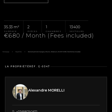
35.33 m²
2
1
13400
SURFACE
PIÈCES
CHAMBRES
SECTEURS
€680 / Month (Fees included)
Homepage
Pays D'Aix
Rental Apartment Aubagne, 2 Rooms, 1 Bedroom, 35.33 M², €680 / Month (Fees Included)
LA PROPRIÉTÉ
RÉF. G-0347
Alexandre MORELLI
+33698790671