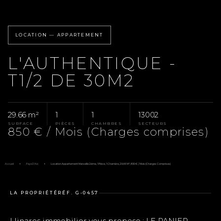
LOCATION — APPARTEMENT
L'AUTHENTIQUE -
T1/2 DE 30M2
29.66 m²
1
1
13002
SURFACE
PIÈCES
CHAMBRES
SECTEURS
850 € / Mois (Charges comprises)
Accueil
Pays D'Aix
Location Appartement Marseille 2ème, 1 Pièce, 1 Chambre, 29.66 M², 850 € / Mois (Charges Comprises)
LA PROPRIÉTÉ
RÉF. G-0457
Llinares immobilier vous propose : LE PANIER