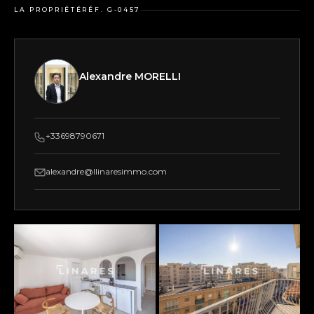
LA PROPRIÉTÉ
RÉF. G-0457
Alexandre MORELLI
+33698790671
alexandre@llinaresimmo.com