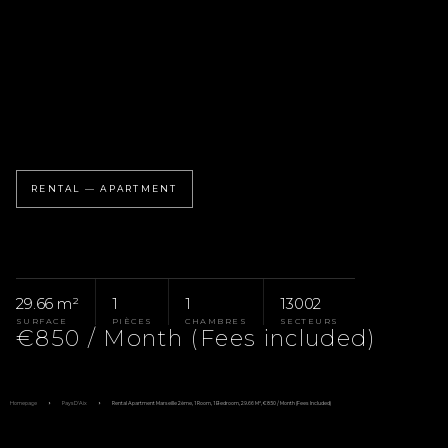
RENTAL — APARTMENT
29.66 m²
1
1
13002
SURFACE
PIÈCES
CHAMBRES
SECTEURS
€850 / Month (Fees included)
Homepage
Pays D'Aix
Rental Apartment Marseille 2ème, 1 Room, 1 Bedroom, 29.66 M², €850 / Month (Fees Included)