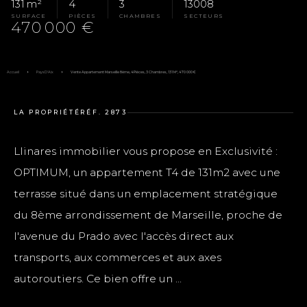
131 m²
4
3
13008
SURFACE
PIÈCES
CHAMBRES
SECTEURS
470 000 €
Accueil
Pays D'Aix
Vente Appartement Marseille 8ème, 4 Pièces, 3 Chambres, 131 M², 470 000 €
LA PROPRIÉTÉ
RÉF. 2873
Llinares immobilier vous propose en Exclusivité :
OPTIMUM, un appartement T4 de 131m2 avec une
terrasse situé dans un emplacement stratégique
du 8ème arrondissement de Marseille, proche de
l'avenue du Prado avec l'accès direct aux
transports, aux commerces et aux axes
autoroutiers. Ce bien offre un ...