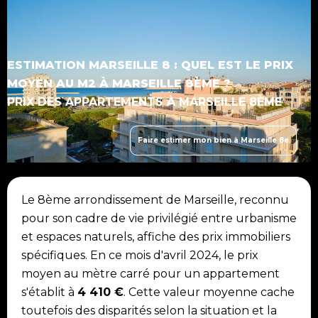
ESTIMATION MARSEILLE 8 : QUEL EST LE PRIX
MOYEN AU M2 À MARSEILLE 8ÈME ?
PRIX DES APPARTEMENTS À MARSEILLE 8ÈME
Faire estimer mon bien à Marseille 8e
Le 8ème arrondissement de Marseille, reconnu
pour son cadre de vie privilégié entre urbanisme
et espaces naturels, affiche des prix immobiliers
spécifiques. En ce mois d'avril 2024, le prix
moyen au mètre carré pour un appartement
s'établit à
4 410 €
. Cette valeur moyenne cache
toutefois des disparités selon la situation et la