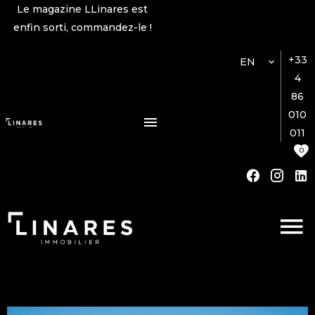
Le magazine LLinares est
enfin sorti, commandez-le !
+33
EN
4
86
010
011
0