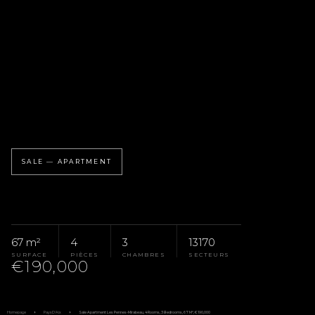
SALE — APARTMENT
67 m²
4
3
13170
SURFACE
PIÈCES
CHAMBRES
SECTEURS
€190,000
Homepage
Pays D'Aix
Sale Apartment Les Pennes-Mirabeau, 4 Rooms, 3 Bedrooms, 67 M², €190,000