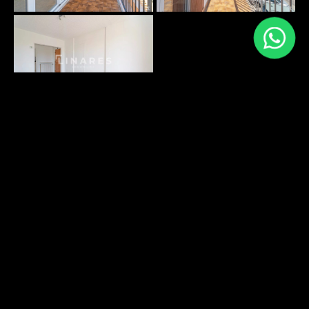
PLANS SURFACES
DÉCOUVRIR
ENVIRONNEMENT
DÉCOUVRIR
Energy performance
Greenhouse gas emissions: