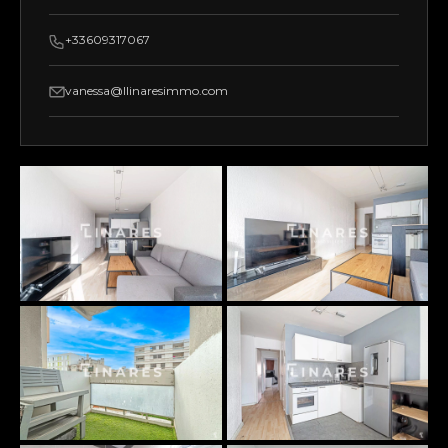
+33609317067
vanessa@llinaresimmo.com