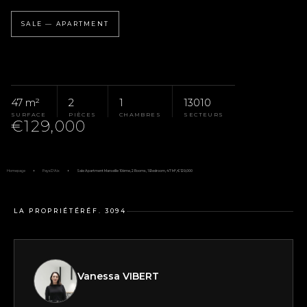
SALE — APARTMENT
47 m²
2
1
13010
SURFACE
PIÈCES
CHAMBRES
SECTEURS
€129,000
Homepage
Pays D'Aix
Sale Apartment Marseille 10ème, 2 Rooms, 1 Bedroom, 47 M², €129,000
LA PROPRIÉTÉ
RÉF. 3094
Vanessa VIBERT