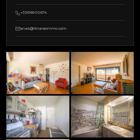
+33616900674
anais@llinaresimmo.com