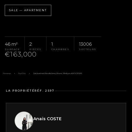
SALE — APARTMENT
46 m²
2
1
13006
SURFACE
PIÈCES
CHAMBRES
SECTEURS
€163,000
Homepage
Pays D'Aix
Sale Apartment Marseille 6ème, 2 Rooms, 1 Bedroom, 46 M², €163,000
LA PROPRIÉTÉ
RÉF. 2597
Anaïs COSTE