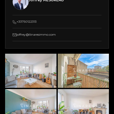
Joffrey MESUREAU
+33750122313
joffrey@llinaresimmo.com