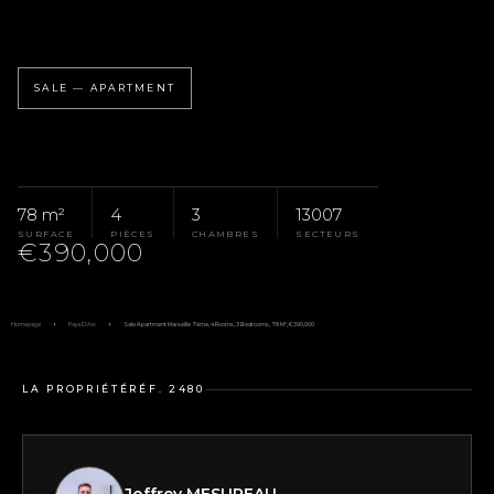
SALE — APARTMENT
78 m²
4
3
13007
SURFACE
PIÈCES
CHAMBRES
SECTEURS
€390,000
Homepage
Pays D'Aix
Sale Apartment Marseille 7ème, 4 Rooms, 3 Bedrooms, 78 M², €390,000
LA PROPRIÉTÉ
RÉF. 2480