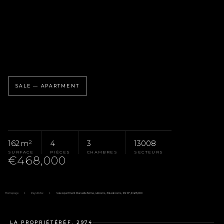
SALE — APARTMENT
162 m²
4
3
13008
SURFACE
PIÈCES
CHAMBRES
SECTEURS
€468,000
Homepage
Pays D'Aix
Sale Apartment Marseille 8ème, 4 Rooms, 3 Bedrooms, 162 M², €468,000
LA PROPRIÉTÉ
RÉF. 2974