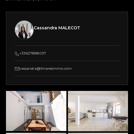
Cassandra MALECOT
+33627888037
cassandra@llinaresimmo.com