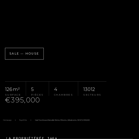
SALE — HOUSE
126 m²
5
4
13012
SURFACE
PIÈCES
CHAMBRES
SECTEURS
€395,000
Homepage
Pays D'Aix
Sale Townhouse Marseille 12ème, 5 Rooms, 4 Bedrooms, 126 M², €395,000
LA PROPRIÉTÉ
RÉF. 3464