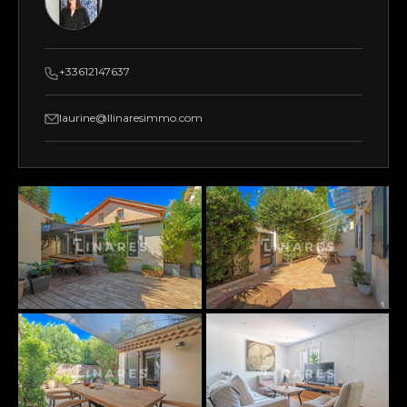
+33612147637
laurine@llinaresimmo.com