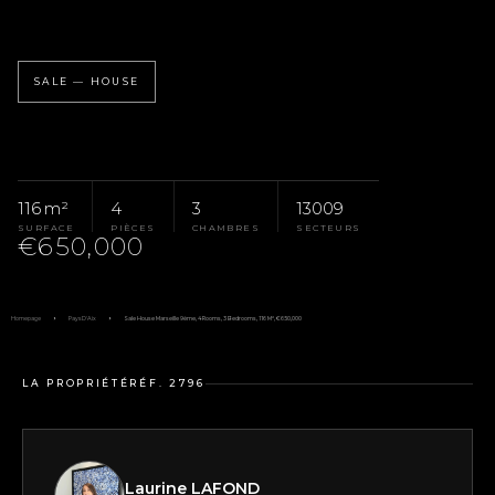
SALE — HOUSE
116 m²
4
3
13009
SURFACE
PIÈCES
CHAMBRES
SECTEURS
€650,000
Homepage
Pays D'Aix
Sale House Marseille 9ème, 4 Rooms, 3 Bedrooms, 116 M², €650,000
LA PROPRIÉTÉ
RÉF. 2796
Laurine LAFOND