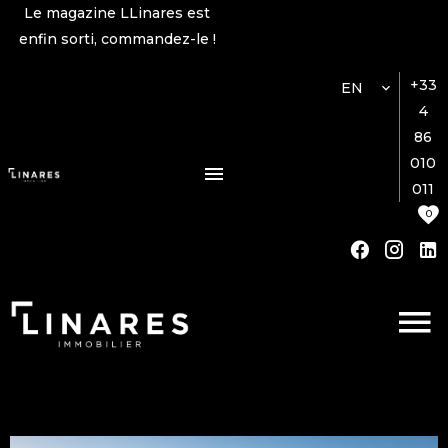
Le magazine LLinares est
enfin sorti, commandez-le !
+33
EN
4
86
010
011
0