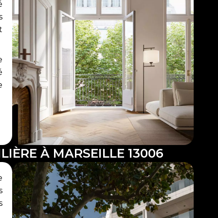
é
s
t
e
é
e
LIÈRE À MARSEILLE 13006
e
s
s