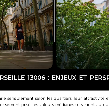
SEILLE 13006 : ENJEUX ET PERS
rie sensiblement selon les quartiers, leur attractivité e
issement prisé, les valeurs médianes se situent autou